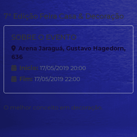
7ª Edição Feira Casa & Decoração
SOBRE O EVENTO
Arena Jaraguá, Gustavo Hagedorn,
636
Início:
17/05/2019 20:00
Fim:
17/05/2019 22:00
O melhor conceito em decoração.