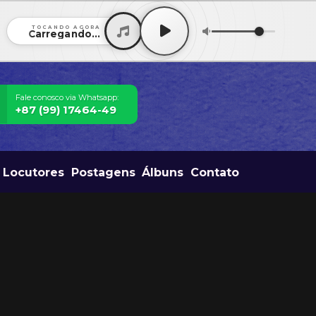
TOCANDO AGORA
Carregando...
Fale conosco via Whatsapp:
+87 (99) 17464-49
Locutores
Postagens
Álbuns
Contato