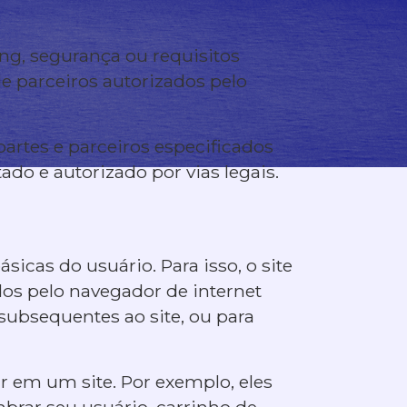
ing, segurança ou requisitos
de parceiros autorizados pelo
artes e parceiros especificados
do e autorizado por vias legais.
icas do usuário. Para isso, o site
dos pelo navegador de internet
 subsequentes ao site, ou para
r em um site. Por exemplo, eles
brar seu usuário, carrinho de