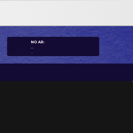
NO AR:
...
...