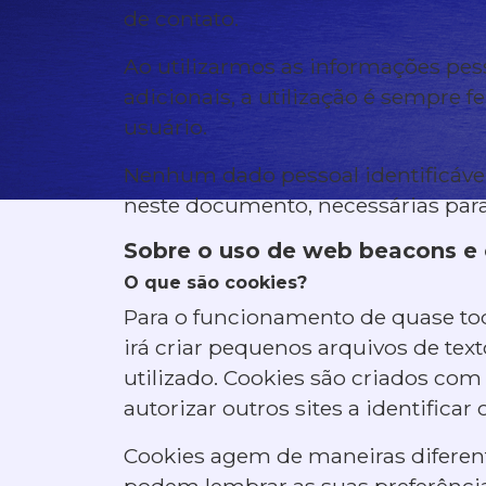
de contato.
Ao utilizarmos as informações pess
adicionais, a utilização é sempre 
usuário.
Nenhum dado pessoal identificável 
neste documento, necessárias para 
Sobre o uso de web beacons e
O que são cookies?
Para o funcionamento de quase todo 
irá criar pequenos arquivos de te
utilizado. Cookies são criados com 
autorizar outros sites a identificar 
Cookies agem de maneiras diferent
podem lembrar as suas preferência