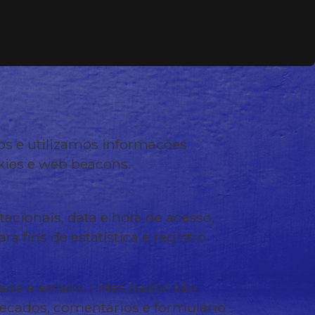
os e utilizamos informações
kies e web beacons.
cionais, data e hora de acesso,
 fins de estatística e registro
de e estado. Estes dados são
recados, comentários e formulário