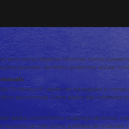
okies tem como objetivo informar como coletam
mações pessoais, também podemos utilizar coo
pessoais
ão: Endereço IP, dados do navegador e computa
fica aproximada. Estes dados são coletados para
ar dados como nome, endereço de email, cida
za recursos do site como: pedidos de músicas, 