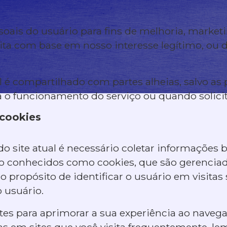
oais do usuário para fins de melhoria, market
feita com base em nosso interesse legítimo, ou 
é compartilhado com partes alheias, salvo as p
o funcionamento do serviço ou quando solicita
 cookies
site atual é necessário coletar informações bás
xto conhecidos como cookies, que são gerencia
o propósito de identificar o usuário em visitas
o usuário.
es para aprimorar a sua experiência ao navega
s em sites que você visita frequentemente, lem