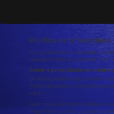
Política de privacidade
Esta política de privacidade e co
pessoais. Além da coleta de infor
Sobre a privacidade de dados 
Os dados pessoais que coletamos s
tempo de sessão, localização geográ
legal.
Além disso, também podemos colet
requeridos quando o usuário utili