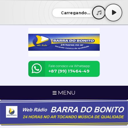
Carregando...
Fale conosco via Whatsapp:
+87 (99) 17464-49
MENU